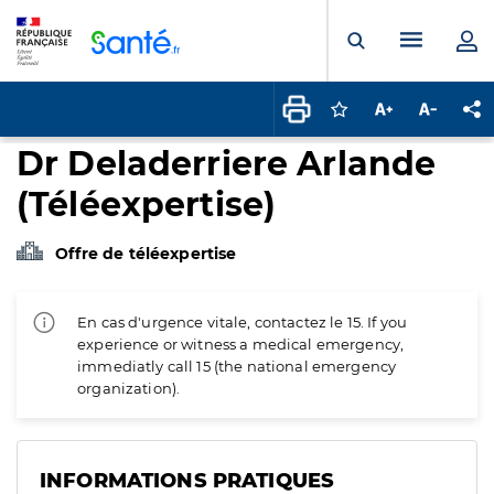
Panneau de gestion des cookies
Menu pr
Ouvrir la rech
Connectez-vous pour
Augmenter la t
Diminuer 
Pa
Dr Deladerriere Arlande
(Téléexpertise)
Offre de téléexpertise
En cas d'urgence vitale, contactez le 15. If you
experience or witness a medical emergency,
immediatly call 15 (the national emergency
organization).
INFORMATIONS PRATIQUES