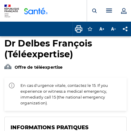
Panneau de gestion des cookies
Menu pr
Ouvrir la rech
Connectez-vous pour
Augmenter la t
Diminuer 
Pa
Dr Delbes François
(Téléexpertise)
Offre de téléexpertise
En cas d'urgence vitale, contactez le 15. If you
experience or witness a medical emergency,
immediatly call 15 (the national emergency
organization).
INFORMATIONS PRATIQUES