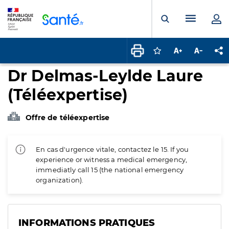
Panneau de gestion des cookies
Menu pr
Ouvrir la rech
Connectez-vous pour
Augmenter la t
Diminuer 
Pa
Dr Delmas-Leylde Laure
(Téléexpertise)
Offre de téléexpertise
En cas d'urgence vitale, contactez le 15. If you
experience or witness a medical emergency,
immediatly call 15 (the national emergency
organization).
INFORMATIONS PRATIQUES