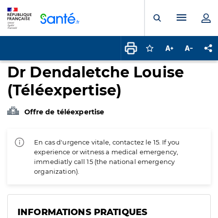
Panneau de gestion des cookies
Menu pr
Ouvrir la rech
Connectez-vous pour
Augmenter la t
Diminuer 
Pa
Dr Dendaletche Louise
(Téléexpertise)
Offre de téléexpertise
En cas d'urgence vitale, contactez le 15. If you
experience or witness a medical emergency,
immediatly call 15 (the national emergency
organization).
INFORMATIONS PRATIQUES