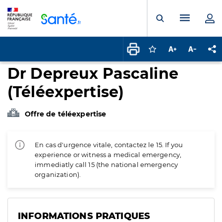
Panneau de gestion des cookies
Menu pr
Ouvrir la rech
Connectez-vous pour
Augmenter la t
Diminuer 
Pa
Dr Depreux Pascaline
(Téléexpertise)
Offre de téléexpertise
En cas d'urgence vitale, contactez le 15. If you
experience or witness a medical emergency,
immediatly call 15 (the national emergency
organization).
INFORMATIONS PRATIQUES