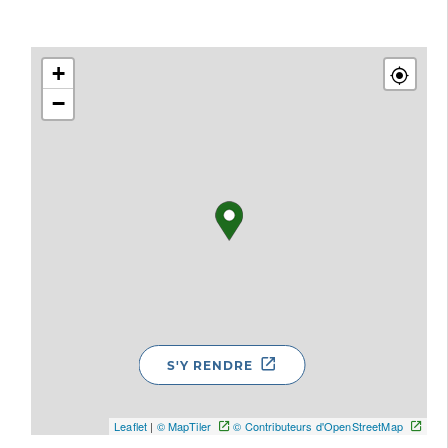
+
−
S'Y RENDRE
Leaflet
|
© MapTiler
© Contributeurs d'OpenStreetMap