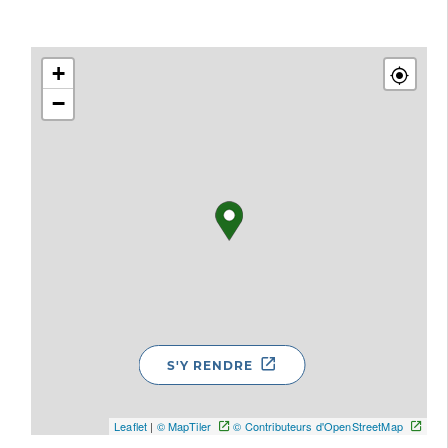
+
−
S'Y RENDRE
Leaflet
|
© MapTiler
© Contributeurs d'OpenStreetMap