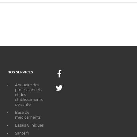
NOS SERVICES
Facebook
Annuaire des
Twitter
professionnels
et des
établissements
de santé
Base de
médicaments
Essais Cliniques
Santé.fr