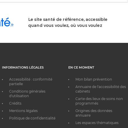
Le site santé de référence, accessible
quand vous voulez, où vous voulez
INFORMATIONS LÉGALES
EN CE MOMENT
Accessibilité : conformité
Mon bilan prévention
partielle
Annuaire de l'accessibilité des
Conditions générales
cabinets
d'utilisation
Carte des lieux de soins non
Crédits
programmés
Mentions légales
Origines des données
annuaire
Politique de confidentialité
Les espaces thématiques