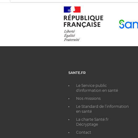
SANTE.FR
Le Service public
d'information en santé
Nos missions
Le Standard de l’information
en santé
La charte Santé.fr
Décryptage
Contact