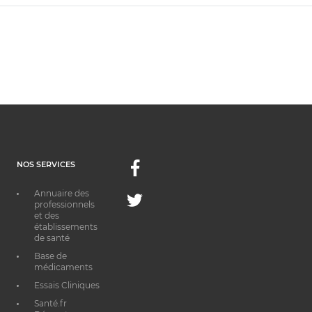
NOS SERVICES
Facebook
Annuaire des
Twitter
professionnels
et des
établissements
de santé
Base de
médicaments
Essais Cliniques
Santé.fr