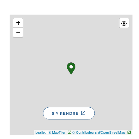
+
−
S'Y RENDRE
Leaflet
|
© MapTiler
© Contributeurs d'OpenStreetMap