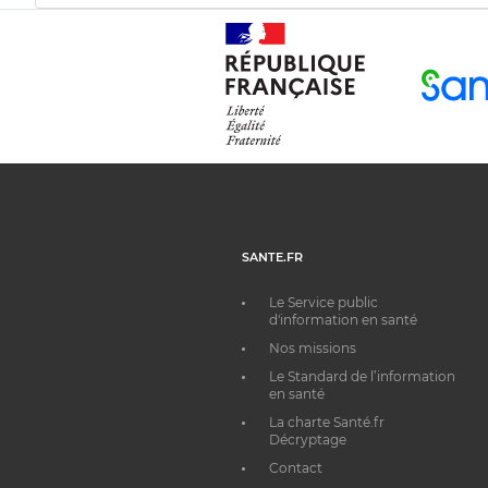
SANTE.FR
Le Service public
d'information en santé
Nos missions
Le Standard de l’information
en santé
La charte Santé.fr
Décryptage
Contact