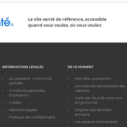
Le site santé de référence, accessible
quand vous voulez, où vous voulez
INFORMATIONS LÉGALES
EN CE MOMENT
Accessibilité : conformité
Mon bilan prévention
partielle
Annuaire de l'accessibilité des
Conditions générales
cabinets
d'utilisation
Carte des lieux de soins non
Crédits
programmés
Mentions légales
Origines des données
annuaire
Politique de confidentialité
Les espaces thématiques