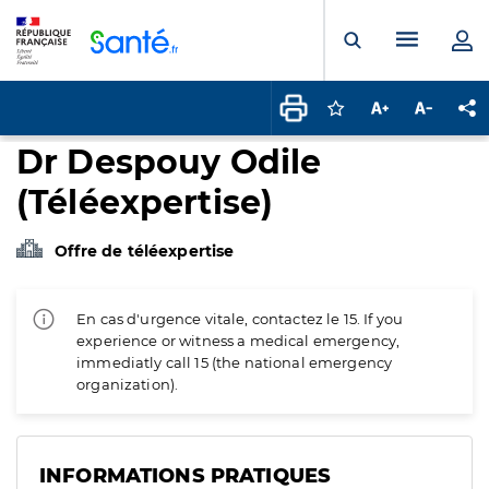
Panneau de gestion des cookies
Menu pr
Ouvrir la rech
Connectez-vous pour
Augmenter la t
Diminuer 
Pa
Dr Despouy Odile
(Téléexpertise)
Offre de téléexpertise
En cas d'urgence vitale, contactez le 15. If you
experience or witness a medical emergency,
immediatly call 15 (the national emergency
organization).
INFORMATIONS PRATIQUES