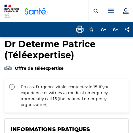
Panneau de gestion des cookies
Menu pr
Ouvrir la rech
Connectez-vous pour
Augmenter la t
Diminuer 
Pa
Dr Determe Patrice
(Téléexpertise)
Offre de téléexpertise
En cas d'urgence vitale, contactez le 15. If you
experience or witness a medical emergency,
immediatly call 15 (the national emergency
organization).
INFORMATIONS PRATIQUES