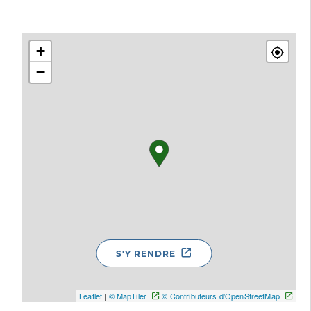
+
−
S'Y RENDRE
Leaflet
|
© MapTiler
© Contributeurs d'OpenStreetMap