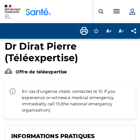
Panneau de gestion des cookies
Menu pr
Ouvrir la rech
Connectez-vous pour
Augmenter la t
Diminuer 
Pa
Dr Dirat Pierre
(Téléexpertise)
Offre de téléexpertise
En cas d'urgence vitale, contactez le 15. If you
experience or witness a medical emergency,
immediatly call 15 (the national emergency
organization).
INFORMATIONS PRATIQUES