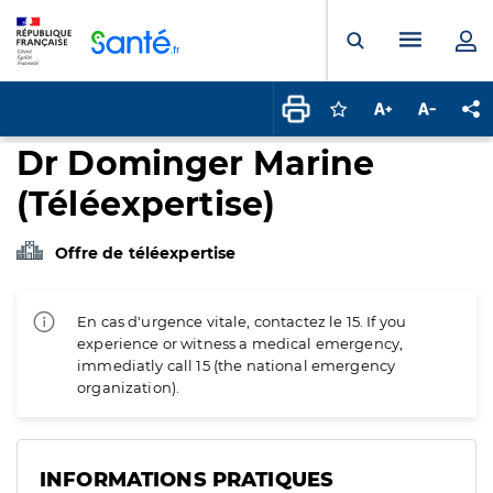
Panneau de gestion des cookies
Menu pr
Ouvrir la rech
Connectez-vous pour
Augmenter la t
Diminuer 
Pa
Dr Dominger Marine
(Téléexpertise)
Offre de téléexpertise
En cas d'urgence vitale, contactez le 15. If you
experience or witness a medical emergency,
immediatly call 15 (the national emergency
organization).
INFORMATIONS PRATIQUES