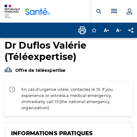
Panneau de gestion des cookies
Menu pr
Ouvrir la rech
Connectez-vous pour
Augmenter la t
Diminuer 
Pa
Dr Duflos Valérie
(Téléexpertise)
Offre de téléexpertise
En cas d'urgence vitale, contactez le 15. If you
experience or witness a medical emergency,
immediatly call 15 (the national emergency
organization).
INFORMATIONS PRATIQUES