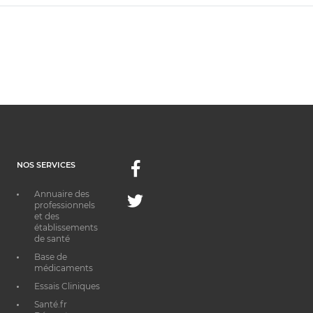
NOS SERVICES
Facebook
Annuaire des
Twitter
professionnels
et des
établissements
de santé
Base de
médicaments
Essais Cliniques
Santé.fr