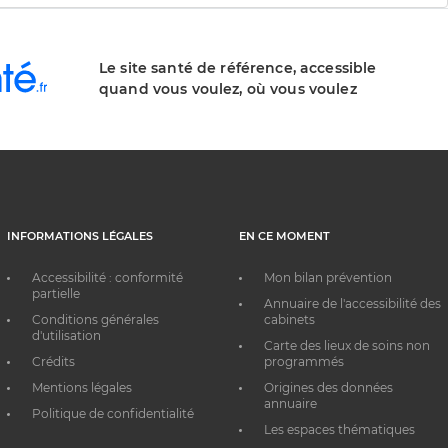
Le site santé de référence, accessible
quand vous voulez, où vous voulez
INFORMATIONS LÉGALES
EN CE MOMENT
Accessibilité : conformité
Mon bilan prévention
partielle
Annuaire de l'accessibilité des
Conditions générales
cabinets
d'utilisation
Carte des lieux de soins non
Crédits
programmés
Mentions légales
Origines des données
annuaire
Politique de confidentialité
Les espaces thématiques