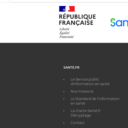
SANTE.FR
Le Service public
d'information en santé
Nos missions
Le Standard de l’information
en santé
La charte Santé.fr
Décryptage
Contact