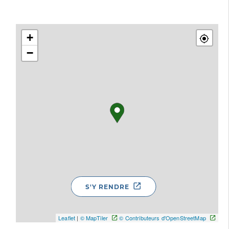
+
−
S'Y RENDRE
Leaflet
|
© MapTiler
© Contributeurs d'OpenStreetMap