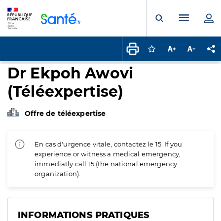
Panneau de gestion des cookies
Menu pr
Ouvrir la rech
Connectez-vous pour
Augmenter la t
Diminuer 
Pa
Dr Ekpoh Awovi
(Téléexpertise)
Offre de téléexpertise
En cas d'urgence vitale, contactez le 15. If you
experience or witness a medical emergency,
immediatly call 15 (the national emergency
organization).
INFORMATIONS PRATIQUES