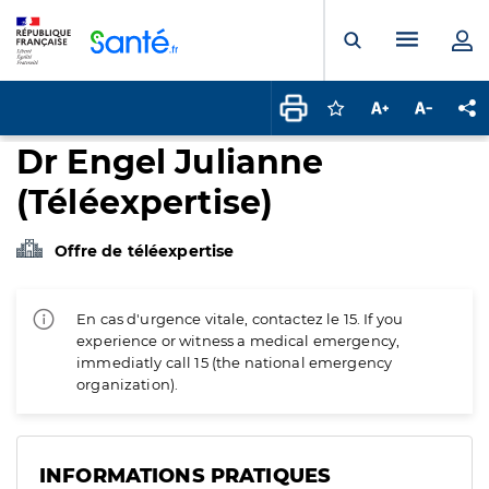
Panneau de gestion des cookies
Menu pr
Ouvrir la rech
Connectez-vous pour
Augmenter la t
Diminuer 
Pa
Dr Engel Julianne
(Téléexpertise)
Offre de téléexpertise
En cas d'urgence vitale, contactez le 15. If you
experience or witness a medical emergency,
immediatly call 15 (the national emergency
organization).
INFORMATIONS PRATIQUES