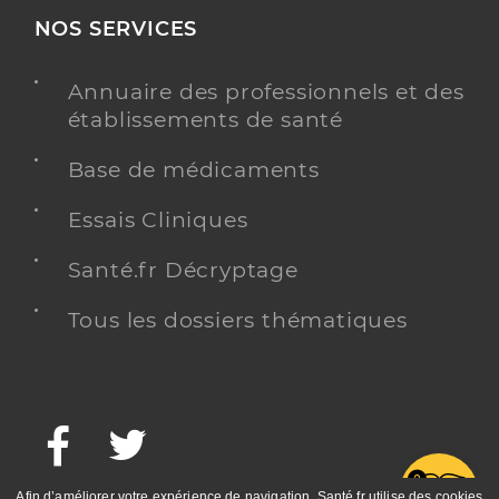
NOS SERVICES
Annuaire des professionnels et des
établissements de santé
Base de médicaments
Essais Cliniques
Santé.fr Décryptage
Tous les dossiers thématiques
Facebook
Twitter
G
Afin d’améliorer votre expérience de navigation, Santé.fr utilise des cookies