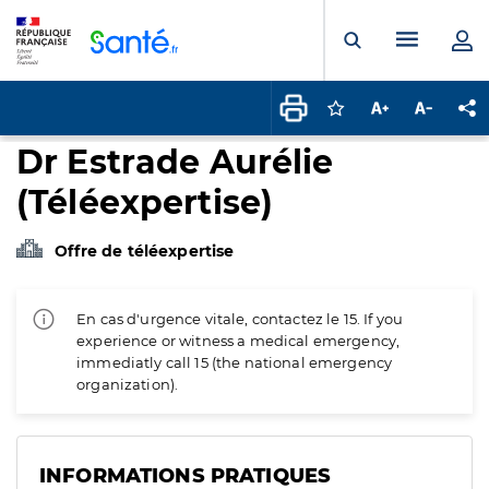
Panneau de gestion des cookies
Menu pr
Ouvrir la rech
Connectez-vous pour
Augmenter la t
Diminuer 
Pa
Dr Estrade Aurélie
(Téléexpertise)
Offre de téléexpertise
En cas d'urgence vitale, contactez le 15. If you
experience or witness a medical emergency,
immediatly call 15 (the national emergency
organization).
INFORMATIONS PRATIQUES