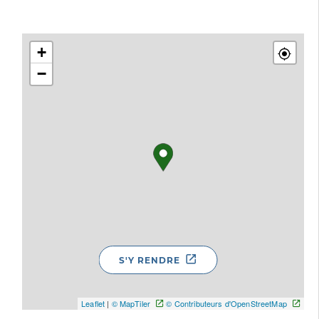
+
−
S'Y RENDRE
Leaflet
|
© MapTiler
© Contributeurs d'OpenStreetMap