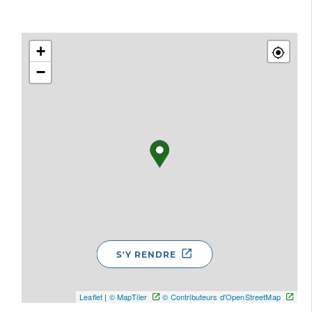
+
−
S'Y RENDRE
Leaflet
|
© MapTiler
© Contributeurs d'OpenStreetMap