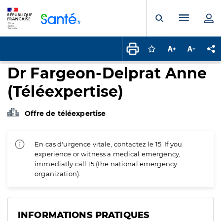
Panneau de gestion des cookies
Menu pr
Ouvrir la rech
Connectez-vous pour
Augmenter la t
Diminuer 
Pa
Dr Fargeon-Delprat Anne
(Téléexpertise)
Offre de téléexpertise
En cas d'urgence vitale, contactez le 15. If you
experience or witness a medical emergency,
immediatly call 15 (the national emergency
organization).
INFORMATIONS PRATIQUES