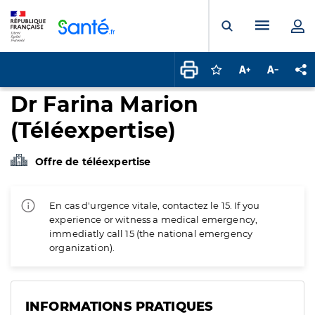
Panneau de gestion des cookies
Menu pr
Ouvrir la rech
Connectez-vous pour
Augmenter la t
Diminuer 
Pa
Dr Farina Marion
(Téléexpertise)
Offre de téléexpertise
En cas d'urgence vitale, contactez le 15. If you
experience or witness a medical emergency,
immediatly call 15 (the national emergency
organization).
INFORMATIONS PRATIQUES