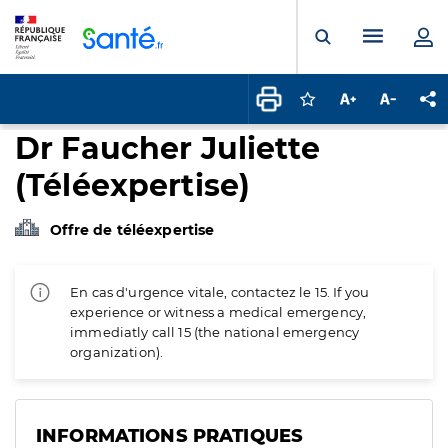
Panneau de gestion des cookies
Menu pr
Ouvrir la rech
Connectez-vous pour
Augmenter la t
Diminuer 
Pa
Dr Faucher Juliette
(Téléexpertise)
Offre de téléexpertise
En cas d'urgence vitale, contactez le 15. If you
experience or witness a medical emergency,
immediatly call 15 (the national emergency
organization).
INFORMATIONS PRATIQUES