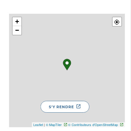
+
−
S'Y RENDRE
Leaflet
|
© MapTiler
© Contributeurs d'OpenStreetMap