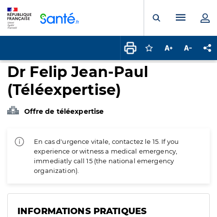
Panneau de gestion des cookies
Menu pr
Ouvrir la rech
Connectez-vous pour
Augmenter la t
Diminuer 
Pa
Dr Felip Jean-Paul
(Téléexpertise)
Offre de téléexpertise
En cas d'urgence vitale, contactez le 15. If you
experience or witness a medical emergency,
immediatly call 15 (the national emergency
organization).
INFORMATIONS PRATIQUES