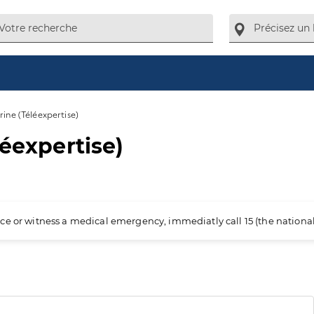
rine (Téléexpertise)
léexpertise)
ience or witness a medical emergency, immediatly call 15 (the nation