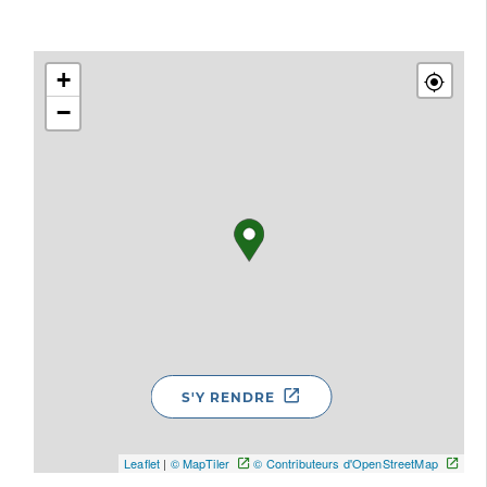
+
−
S'Y RENDRE
Leaflet
|
© MapTiler
© Contributeurs d'OpenStreetMap