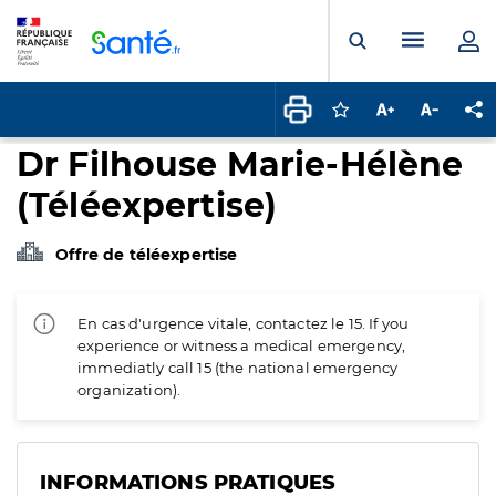
Panneau de gestion des cookies
Menu pr
Ouvrir la rech
Connectez-vous pour
Augmenter la t
Diminuer 
Pa
Dr Filhouse Marie-Hélène
(Téléexpertise)
Offre de téléexpertise
En cas d'urgence vitale, contactez le 15. If you
experience or witness a medical emergency,
immediatly call 15 (the national emergency
organization).
INFORMATIONS PRATIQUES