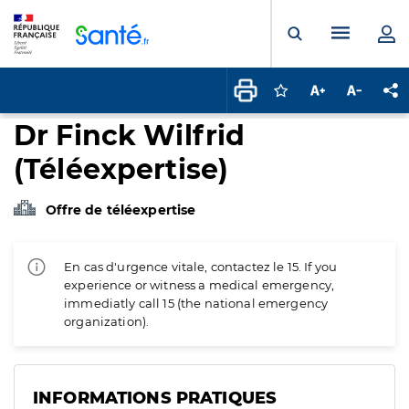
Panneau de gestion des cookies
Menu pr
Ouvrir la rech
Connectez-vous pour
Augmenter la t
Diminuer 
Pa
Dr Finck Wilfrid
(Téléexpertise)
Offre de téléexpertise
En cas d'urgence vitale, contactez le 15. If you
experience or witness a medical emergency,
immediatly call 15 (the national emergency
organization).
INFORMATIONS PRATIQUES