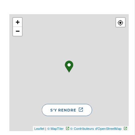
+
−
S'Y RENDRE
Leaflet
|
© MapTiler
© Contributeurs d'OpenStreetMap