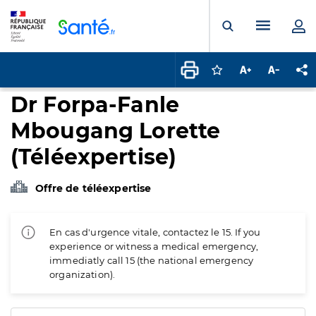
Panneau de gestion des cookies
Menu pr
Ouvrir la rech
Connectez-vous pour
Augmenter la t
Diminuer 
Pa
Dr Forpa-Fanle
Mbougang Lorette
(Téléexpertise)
Offre de téléexpertise
En cas d'urgence vitale, contactez le 15. If you
experience or witness a medical emergency,
immediatly call 15 (the national emergency
organization).