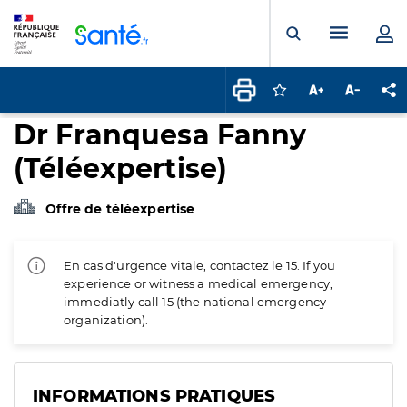
Panneau de gestion des cookies
Menu pr
Ouvrir la rech
Connectez-vous pour
Augmenter la t
Diminuer 
Pa
Dr Franquesa Fanny
(Téléexpertise)
Offre de téléexpertise
En cas d'urgence vitale, contactez le 15. If you
experience or witness a medical emergency,
immediatly call 15 (the national emergency
organization).
INFORMATIONS PRATIQUES