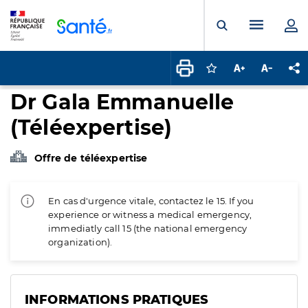
Panneau de gestion des cookies
Menu pr
Ouvrir la rech
Connectez-vous pour
Augmenter la t
Diminuer 
Pa
Dr Gala Emmanuelle
(Téléexpertise)
Offre de téléexpertise
En cas d'urgence vitale, contactez le 15. If you
experience or witness a medical emergency,
immediatly call 15 (the national emergency
organization).
INFORMATIONS PRATIQUES