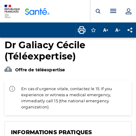
Panneau de gestion des cookies
Menu pr
Ouvrir la rech
Connectez-vous pour
Augmenter la t
Diminuer 
Pa
Dr Galiacy Cécile
(Téléexpertise)
Offre de téléexpertise
En cas d'urgence vitale, contactez le 15. If you
experience or witness a medical emergency,
immediatly call 15 (the national emergency
organization).
INFORMATIONS PRATIQUES