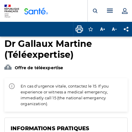
Panneau de gestion des cookies
Menu pr
Ouvrir la rech
Connectez-vous pour
Augmenter la t
Diminuer 
Pa
Dr Gallaux Martine
(Téléexpertise)
Offre de téléexpertise
En cas d'urgence vitale, contactez le 15. If you
experience or witness a medical emergency,
immediatly call 15 (the national emergency
organization).
INFORMATIONS PRATIQUES