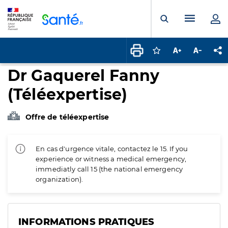
Panneau de gestion des cookies
Menu pr
Ouvrir la rech
Connectez-vous pour
Augmenter la t
Diminuer 
Pa
Dr Gaquerel Fanny
(Téléexpertise)
Offre de téléexpertise
En cas d'urgence vitale, contactez le 15. If you
experience or witness a medical emergency,
immediatly call 15 (the national emergency
organization).
INFORMATIONS PRATIQUES