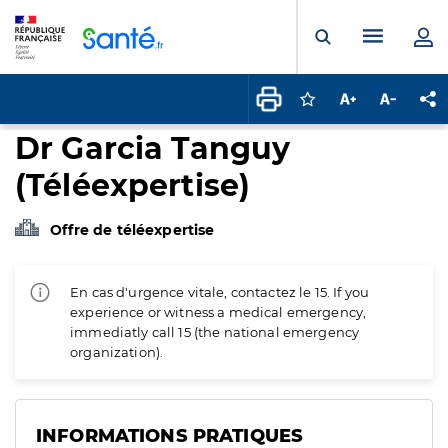
Panneau de gestion des cookies
Menu pr
Ouvrir la rech
Connectez-vous pour
Augmenter la t
Diminuer 
Pa
Dr Garcia Tanguy
(Téléexpertise)
Offre de téléexpertise
En cas d'urgence vitale, contactez le 15. If you
experience or witness a medical emergency,
immediatly call 15 (the national emergency
organization).
INFORMATIONS PRATIQUES