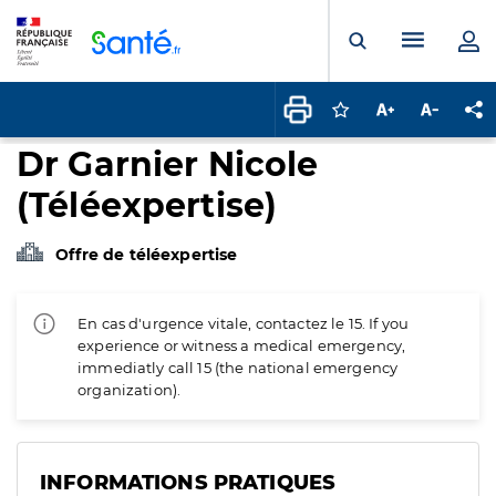
Panneau de gestion des cookies
Menu pr
Ouvrir la rech
Connectez-vous pour
Augmenter la t
Diminuer 
Pa
Dr Garnier Nicole
(Téléexpertise)
Offre de téléexpertise
En cas d'urgence vitale, contactez le 15. If you
experience or witness a medical emergency,
immediatly call 15 (the national emergency
organization).
INFORMATIONS PRATIQUES