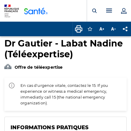
Panneau de gestion des cookies
Menu pr
Ouvrir la rech
Connectez-vous pour
Augmenter la t
Diminuer 
Pa
Dr Gautier - Labat Nadine
(Téléexpertise)
Offre de téléexpertise
En cas d'urgence vitale, contactez le 15. If you
experience or witness a medical emergency,
immediatly call 15 (the national emergency
organization).
INFORMATIONS PRATIQUES