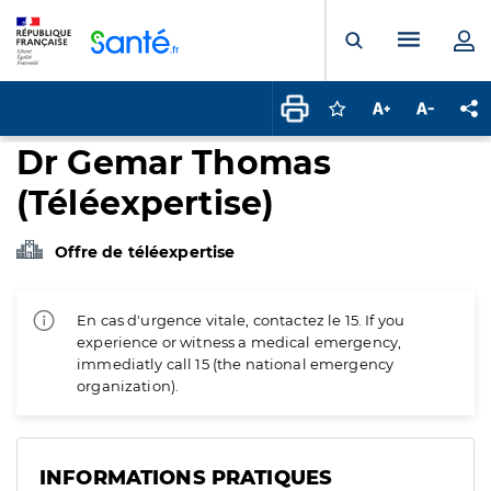
Panneau de gestion des cookies
Menu pr
Ouvrir la rech
Connectez-vous pour
Augmenter la t
Diminuer 
Pa
Dr Gemar Thomas
(Téléexpertise)
Offre de téléexpertise
En cas d'urgence vitale, contactez le 15. If you
experience or witness a medical emergency,
immediatly call 15 (the national emergency
organization).
INFORMATIONS PRATIQUES