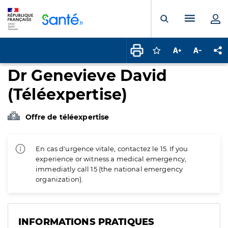
Panneau de gestion des cookies
Menu pr
Ouvrir la rech
Connectez-vous pour
Augmenter la t
Diminuer 
Pa
Dr Genevieve David
(Téléexpertise)
Offre de téléexpertise
En cas d'urgence vitale, contactez le 15. If you
experience or witness a medical emergency,
immediatly call 15 (the national emergency
organization).
INFORMATIONS PRATIQUES