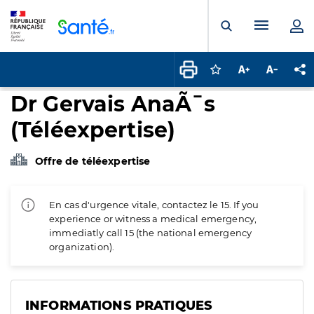
Panneau de gestion des cookies
Menu pr
Ouvrir la rech
Connectez-vous pour
Augmenter la t
Diminuer 
Pa
Dr Gervais AnaÃ¯s
(Téléexpertise)
Offre de téléexpertise
En cas d'urgence vitale, contactez le 15. If you
experience or witness a medical emergency,
immediatly call 15 (the national emergency
organization).
INFORMATIONS PRATIQUES