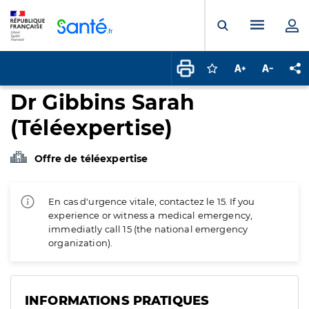
Panneau de gestion des cookies
Menu pr
Ouvrir la rech
Connectez-vous pour
Augmenter la t
Diminuer 
Pa
Dr Gibbins Sarah
(Téléexpertise)
Offre de téléexpertise
En cas d'urgence vitale, contactez le 15. If you
experience or witness a medical emergency,
immediatly call 15 (the national emergency
organization).
INFORMATIONS PRATIQUES