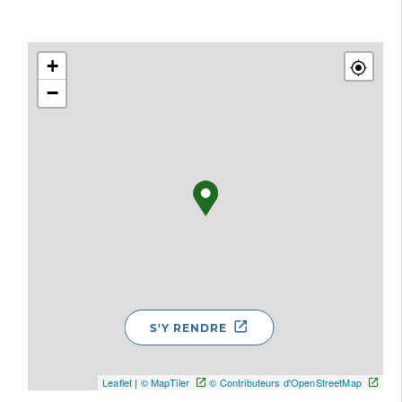
+
−
S'Y RENDRE
Leaflet
|
© MapTiler
© Contributeurs d'OpenStreetMap