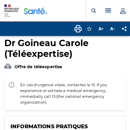
Panneau de gestion des cookies
Menu pr
Ouvrir la rech
Connectez-vous pour
Augmenter la t
Diminuer 
Pa
Dr Goineau Carole
(Téléexpertise)
Offre de téléexpertise
En cas d'urgence vitale, contactez le 15. If you
experience or witness a medical emergency,
immediatly call 15 (the national emergency
organization).
INFORMATIONS PRATIQUES