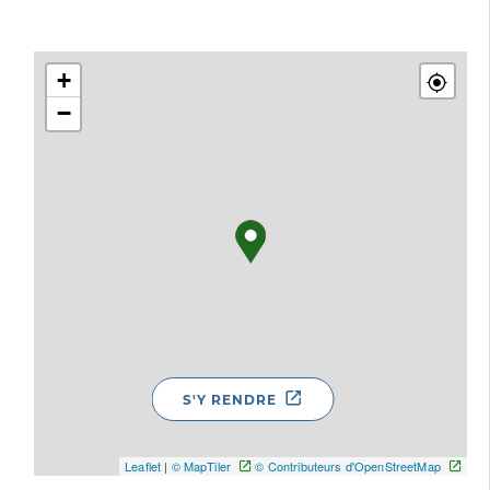
+
−
S'Y RENDRE
Leaflet
|
© MapTiler
© Contributeurs d'OpenStreetMap