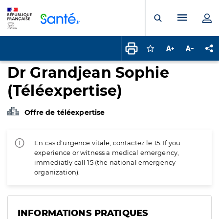
Panneau de gestion des cookies
Menu pr
Ouvrir la rech
Connectez-vous pour
Augmenter la t
Diminuer 
Pa
Dr Grandjean Sophie
(Téléexpertise)
Offre de téléexpertise
En cas d'urgence vitale, contactez le 15. If you
experience or witness a medical emergency,
immediatly call 15 (the national emergency
organization).
INFORMATIONS PRATIQUES