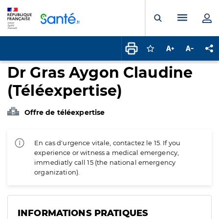
Panneau de gestion des cookies
Menu pr
Ouvrir la rech
Connectez-vous pour
Augmenter la t
Diminuer 
Pa
Dr Gras Aygon Claudine
(Téléexpertise)
Offre de téléexpertise
En cas d'urgence vitale, contactez le 15. If you
experience or witness a medical emergency,
immediatly call 15 (the national emergency
organization).
INFORMATIONS PRATIQUES