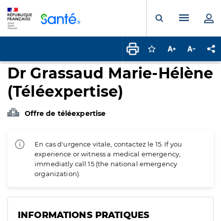
Panneau de gestion des cookies
Menu pr
Ouvrir la rech
Connectez-vous pour
Augmenter la t
Diminuer 
Pa
Dr Grassaud Marie-Hélène
(Téléexpertise)
Offre de téléexpertise
En cas d'urgence vitale, contactez le 15. If you
experience or witness a medical emergency,
immediatly call 15 (the national emergency
organization).
INFORMATIONS PRATIQUES