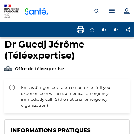
Panneau de gestion des cookies
Menu pr
Ouvrir la rech
Connectez-vous pour
Augmenter la t
Diminuer 
Pa
Dr Guedj Jérôme
(Téléexpertise)
Offre de téléexpertise
En cas d'urgence vitale, contactez le 15. If you
experience or witness a medical emergency,
immediatly call 15 (the national emergency
organization).
INFORMATIONS PRATIQUES