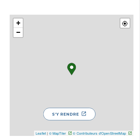
+
−
S'Y RENDRE
Leaflet
|
© MapTiler
© Contributeurs d'OpenStreetMap